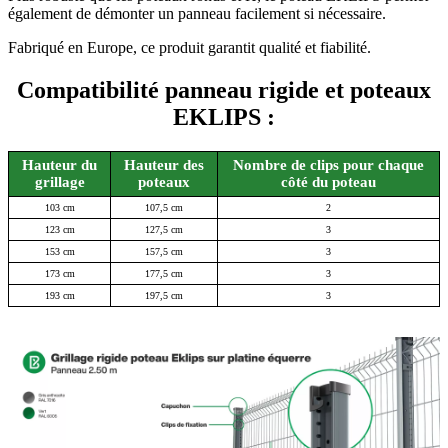
également de démonter un panneau facilement si nécessaire.
Fabriqué en Europe, ce produit garantit qualité et fiabilité.
Compatibilité panneau rigide et poteaux
EKLIPS :
Hauteur du
Hauteur des
Nombre de clips pour chaque
grillage
poteaux
côté du poteau
103 cm
107,5 cm
2
123 cm
127,5 cm
3
153 cm
157,5 cm
3
173 cm
177,5 cm
3
193 cm
197,5 cm
3