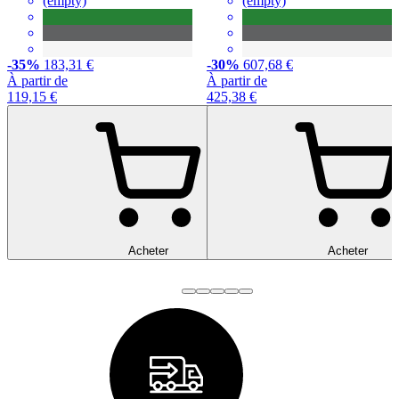
(empty)
(empty)
-35%
183,31 €
-30%
607,68 €
À partir de
À partir de
119,15 €
425,38 €
Acheter
Acheter