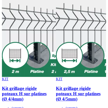
KIT
KIT
Kit grillage rigide
Kit grillage rigide
poteaux H sur platines
poteaux H sur platines
(Ø 4/4mm)
(Ø 4/5mm)