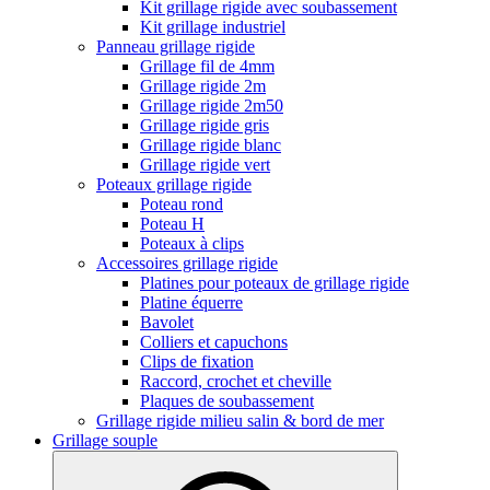
Kit grillage rigide avec soubassement
Kit grillage industriel
Panneau grillage rigide
Grillage fil de 4mm
Grillage rigide 2m
Grillage rigide 2m50
Grillage rigide gris
Grillage rigide blanc
Grillage rigide vert
Poteaux grillage rigide
Poteau rond
Poteau H
Poteaux à clips
Accessoires grillage rigide
Platines pour poteaux de grillage rigide
Platine équerre
Bavolet
Colliers et capuchons
Clips de fixation
Raccord, crochet et cheville
Plaques de soubassement
Grillage rigide milieu salin & bord de mer
Grillage souple