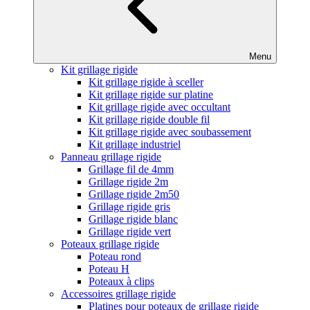
Menu
Kit grillage rigide
Kit grillage rigide à sceller
Kit grillage rigide sur platine
Kit grillage rigide avec occultant
Kit grillage rigide double fil
Kit grillage rigide avec soubassement
Kit grillage industriel
Panneau grillage rigide
Grillage fil de 4mm
Grillage rigide 2m
Grillage rigide 2m50
Grillage rigide gris
Grillage rigide blanc
Grillage rigide vert
Poteaux grillage rigide
Poteau rond
Poteau H
Poteaux à clips
Accessoires grillage rigide
Platines pour poteaux de grillage rigide