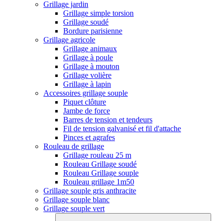
Grillage jardin
Grillage simple torsion
Grillage soudé
Bordure parisienne
Grillage agricole
Grillage animaux
Grillage à poule
Grillage à mouton
Grillage volière
Grillage à lapin
Accessoires grillage souple
Piquet clôture
Jambe de force
Barres de tension et tendeurs
Fil de tension galvanisé et fil d'attache
Pinces et agrafes
Rouleau de grillage
Grillage rouleau 25 m
Rouleau Grillage soudé
Rouleau Grillage souple
Rouleau grillage 1m50
Grillage souple gris anthracite
Grillage souple blanc
Grillage souple vert