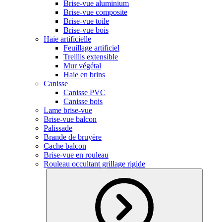
Brise-vue aluminium
Brise-vue composite
Brise-vue toile
Brise-vue bois
Haie artificielle
Feuillage artificiel
Treillis extensible
Mur végétal
Haie en brins
Canisse
Canisse PVC
Canisse bois
Lame brise-vue
Brise-vue balcon
Palissade
Brande de bruyère
Cache balcon
Brise-vue en rouleau
Rouleau occultant grillage rigide