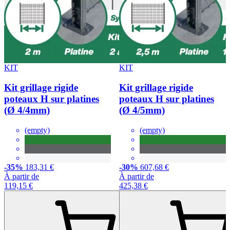
KIT
KIT
Kit grillage rigide
Kit grillage rigide
poteaux H sur platines
poteaux H sur platines
(Ø 4/4mm)
(Ø 4/5mm)
(empty)
(empty)
-35%
183,31 €
-30%
607,68 €
À partir de
À partir de
119,15 €
425,38 €