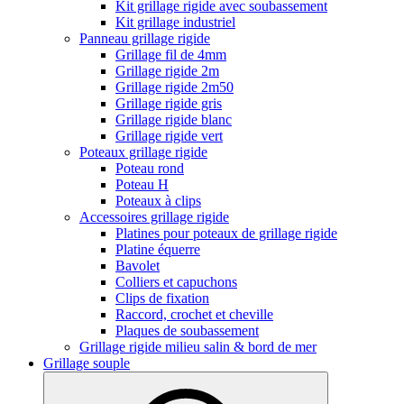
Kit grillage rigide avec soubassement
Kit grillage industriel
Panneau grillage rigide
Grillage fil de 4mm
Grillage rigide 2m
Grillage rigide 2m50
Grillage rigide gris
Grillage rigide blanc
Grillage rigide vert
Poteaux grillage rigide
Poteau rond
Poteau H
Poteaux à clips
Accessoires grillage rigide
Platines pour poteaux de grillage rigide
Platine équerre
Bavolet
Colliers et capuchons
Clips de fixation
Raccord, crochet et cheville
Plaques de soubassement
Grillage rigide milieu salin & bord de mer
Grillage souple