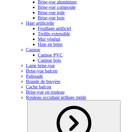
Brise-vue aluminium
Brise-vue composite
Brise-vue toile
Brise-vue bois
Haie artificielle
Feuillage artificiel
Treillis extensible
Mur végétal
Haie en brins
Canisse
Canisse PVC
Canisse bois
Lame brise-vue
Brise-vue balcon
Palissade
Brande de bruyère
Cache balcon
Brise-vue en rouleau
Rouleau occultant grillage rigide