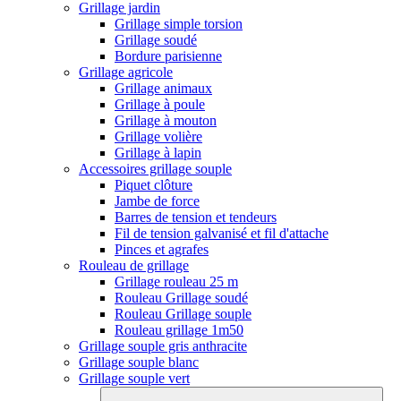
Grillage jardin
Grillage simple torsion
Grillage soudé
Bordure parisienne
Grillage agricole
Grillage animaux
Grillage à poule
Grillage à mouton
Grillage volière
Grillage à lapin
Accessoires grillage souple
Piquet clôture
Jambe de force
Barres de tension et tendeurs
Fil de tension galvanisé et fil d'attache
Pinces et agrafes
Rouleau de grillage
Grillage rouleau 25 m
Rouleau Grillage soudé
Rouleau Grillage souple
Rouleau grillage 1m50
Grillage souple gris anthracite
Grillage souple blanc
Grillage souple vert