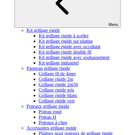
Menu
Kit grillage rigide
Kit grillage rigide à sceller
Kit grillage rigide sur platine
Kit grillage rigide avec occultant
Kit grillage rigide double fil
Kit grillage rigide avec soubassement
Kit grillage industriel
Panneau grillage rigide
Grillage fil de 4mm
Grillage rigide 2m
Grillage rigide 2m50
Grillage rigide gris
Grillage rigide blanc
Grillage rigide vert
Poteaux grillage rigide
Poteau rond
Poteau H
Poteaux à clips
Accessoires grillage rigide
Platines pour poteaux de grillage rigide