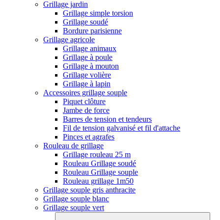
Grillage jardin
Grillage simple torsion
Grillage soudé
Bordure parisienne
Grillage agricole
Grillage animaux
Grillage à poule
Grillage à mouton
Grillage volière
Grillage à lapin
Accessoires grillage souple
Piquet clôture
Jambe de force
Barres de tension et tendeurs
Fil de tension galvanisé et fil d'attache
Pinces et agrafes
Rouleau de grillage
Grillage rouleau 25 m
Rouleau Grillage soudé
Rouleau Grillage souple
Rouleau grillage 1m50
Grillage souple gris anthracite
Grillage souple blanc
Grillage souple vert