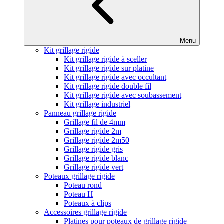
Menu
Kit grillage rigide
Kit grillage rigide à sceller
Kit grillage rigide sur platine
Kit grillage rigide avec occultant
Kit grillage rigide double fil
Kit grillage rigide avec soubassement
Kit grillage industriel
Panneau grillage rigide
Grillage fil de 4mm
Grillage rigide 2m
Grillage rigide 2m50
Grillage rigide gris
Grillage rigide blanc
Grillage rigide vert
Poteaux grillage rigide
Poteau rond
Poteau H
Poteaux à clips
Accessoires grillage rigide
Platines pour poteaux de grillage rigide