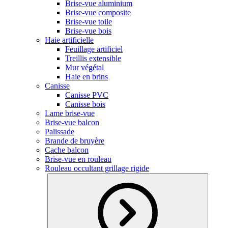
Brise-vue aluminium
Brise-vue composite
Brise-vue toile
Brise-vue bois
Haie artificielle
Feuillage artificiel
Treillis extensible
Mur végétal
Haie en brins
Canisse
Canisse PVC
Canisse bois
Lame brise-vue
Brise-vue balcon
Palissade
Brande de bruyère
Cache balcon
Brise-vue en rouleau
Rouleau occultant grillage rigide