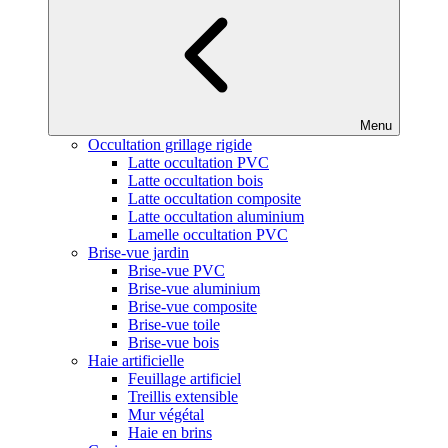
Menu
Occultation grillage rigide
Latte occultation PVC
Latte occultation bois
Latte occultation composite
Latte occultation aluminium
Lamelle occultation PVC
Brise-vue jardin
Brise-vue PVC
Brise-vue aluminium
Brise-vue composite
Brise-vue toile
Brise-vue bois
Haie artificielle
Feuillage artificiel
Treillis extensible
Mur végétal
Haie en brins