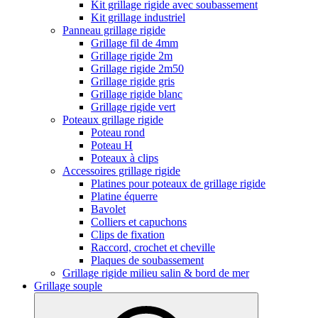
Kit grillage rigide avec soubassement
Kit grillage industriel
Panneau grillage rigide
Grillage fil de 4mm
Grillage rigide 2m
Grillage rigide 2m50
Grillage rigide gris
Grillage rigide blanc
Grillage rigide vert
Poteaux grillage rigide
Poteau rond
Poteau H
Poteaux à clips
Accessoires grillage rigide
Platines pour poteaux de grillage rigide
Platine équerre
Bavolet
Colliers et capuchons
Clips de fixation
Raccord, crochet et cheville
Plaques de soubassement
Grillage rigide milieu salin & bord de mer
Grillage souple