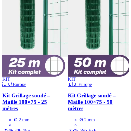
KIT
KIT
🇪🇺 Europe
🇪🇺 Europe
Kit Grillage soudé –
Kit Grillage soudé –
Maille 100×75 - 25
Maille 100×75 - 50
mètres
mètres
Ø 2 mm
Ø 2 mm
-25%
306,46 €
-25%
596,26 €