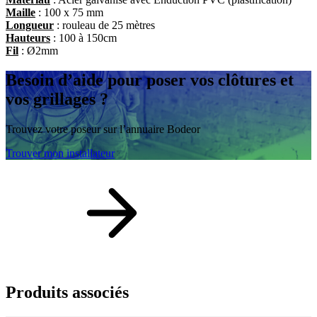
Maille
: 100 x 75 mm
Longueur
: rouleau de 25 mètres
Hauteurs
: 100 à 150cm
Fil
: Ø2mm
Besoin d’aide
pour poser vos clôtures et
vos grillages ?
Trouvez votre poseur sur l’annuaire Bodeor
Trouver mon installateur
Produits
associés