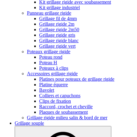
Kit grillage rigide avec soubassement
Kit grillage industriel
Panneau grillage rigide
Grillage fil de 4mm
Grillage rigide 2m
Grillage rigide 2m50
Grillage rigide gris
Grillage rigide blanc
Grillage rigide vert
Poteaux grillage rigide
Poteau rond
Poteau H
Poteaux à clips
Accessoires grillage rigide
Platines pour poteaux de grillage rigide
Platine équerre
Bavolet
Colliers et capuchons
Clips de fixation
Raccord, crochet et cheville
Plaques de soubassement
Grillage rigide milieu salin & bord de mer
Grillage souple