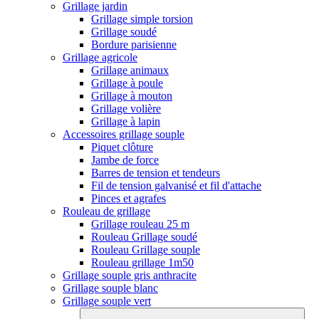
Grillage jardin
Grillage simple torsion
Grillage soudé
Bordure parisienne
Grillage agricole
Grillage animaux
Grillage à poule
Grillage à mouton
Grillage volière
Grillage à lapin
Accessoires grillage souple
Piquet clôture
Jambe de force
Barres de tension et tendeurs
Fil de tension galvanisé et fil d'attache
Pinces et agrafes
Rouleau de grillage
Grillage rouleau 25 m
Rouleau Grillage soudé
Rouleau Grillage souple
Rouleau grillage 1m50
Grillage souple gris anthracite
Grillage souple blanc
Grillage souple vert