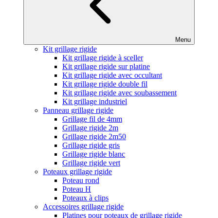
Menu
Kit grillage rigide
Kit grillage rigide à sceller
Kit grillage rigide sur platine
Kit grillage rigide avec occultant
Kit grillage rigide double fil
Kit grillage rigide avec soubassement
Kit grillage industriel
Panneau grillage rigide
Grillage fil de 4mm
Grillage rigide 2m
Grillage rigide 2m50
Grillage rigide gris
Grillage rigide blanc
Grillage rigide vert
Poteaux grillage rigide
Poteau rond
Poteau H
Poteaux à clips
Accessoires grillage rigide
Platines pour poteaux de grillage rigide