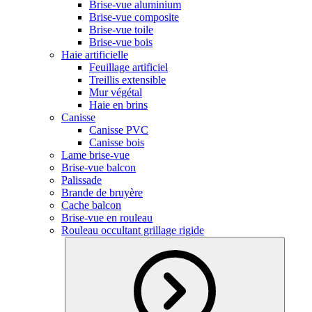
Brise-vue aluminium
Brise-vue composite
Brise-vue toile
Brise-vue bois
Haie artificielle
Feuillage artificiel
Treillis extensible
Mur végétal
Haie en brins
Canisse
Canisse PVC
Canisse bois
Lame brise-vue
Brise-vue balcon
Palissade
Brande de bruyère
Cache balcon
Brise-vue en rouleau
Rouleau occultant grillage rigide