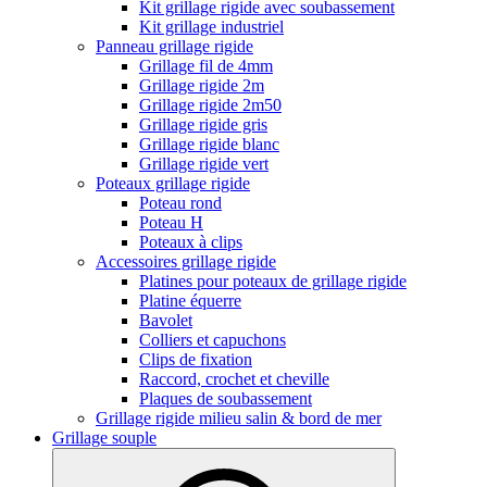
Kit grillage rigide avec soubassement
Kit grillage industriel
Panneau grillage rigide
Grillage fil de 4mm
Grillage rigide 2m
Grillage rigide 2m50
Grillage rigide gris
Grillage rigide blanc
Grillage rigide vert
Poteaux grillage rigide
Poteau rond
Poteau H
Poteaux à clips
Accessoires grillage rigide
Platines pour poteaux de grillage rigide
Platine équerre
Bavolet
Colliers et capuchons
Clips de fixation
Raccord, crochet et cheville
Plaques de soubassement
Grillage rigide milieu salin & bord de mer
Grillage souple