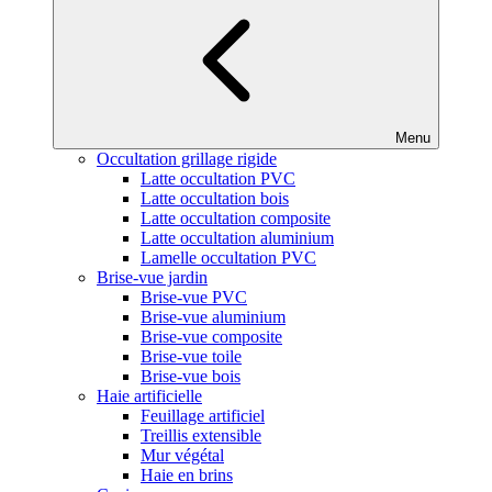
Menu
Occultation grillage rigide
Latte occultation PVC
Latte occultation bois
Latte occultation composite
Latte occultation aluminium
Lamelle occultation PVC
Brise-vue jardin
Brise-vue PVC
Brise-vue aluminium
Brise-vue composite
Brise-vue toile
Brise-vue bois
Haie artificielle
Feuillage artificiel
Treillis extensible
Mur végétal
Haie en brins