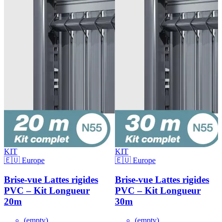
KIT
KIT
🇪🇺 Europe
🇪🇺 Europe
Brise-vue Lattes rigides
Brise-vue Lattes rigides
PVC – Kit Longueur
PVC – Kit Longueur
20m
30m
(empty)
(empty)