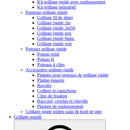
Kit grillage rigide avec soubassement
Kit grillage industriel
Panneau grillage rigide
Grillage fil de 4mm
Grillage rigide 2m
Grillage rigide 2m50
Grillage rigide gris
Grillage rigide blanc
Grillage rigide vert
Poteaux grillage rigide
Poteau rond
Poteau H
Poteaux à clips
Accessoires grillage rigide
Platines pour poteaux de grillage rigide
Platine équerre
Bavolet
Colliers et capuchons
Clips de fixation
Raccord, crochet et cheville
Plaques de soubassement
Grillage rigide milieu salin & bord de mer
Grillage souple