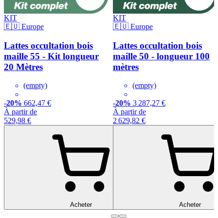
KIT
KIT
🇪🇺 Europe
🇪🇺 Europe
Lattes occultation bois
Lattes occultation bois
maille 55 - Kit longueur
maille 50 - longueur 100
20 Mètres
mètres
(empty)
(empty)
-20%
662,47 €
-20%
3 287,27 €
À partir de
À partir de
529,98 €
2 629,82 €
Acheter
Acheter