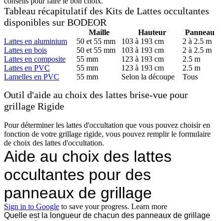
conseils pour faire le bon choix.
Tableau récapitulatif des Kits de Lattes occultantes
disponibles sur BODEOR
Maille
Hauteur
Panneau
Lattes en aluminium
50 et 55 mm
103 à 193 cm
2 à 2.5 m
Lattes en bois
50 et 55 mm
103 à 193 cm
2 à 2.5 m
Lattes en composite
55 mm
123 à 193 cm
2.5 m
Lattes en PVC
55 mm
123 à 193 cm
2.5 m
Lamelles en PVC
55 mm
Selon la découpe
Tous
Outil d'aide au choix des lattes brise-vue pour
grillage Rigide
Pour déterminer les lattes d'occultation que vous pouvez choisir en
fonction de votre grillage rigide, vous pouvez remplir le formulaire
de choix des lattes d'occultation.