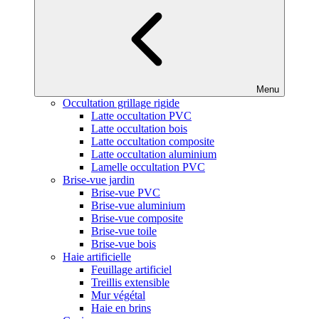
Menu
Occultation grillage rigide
Latte occultation PVC
Latte occultation bois
Latte occultation composite
Latte occultation aluminium
Lamelle occultation PVC
Brise-vue jardin
Brise-vue PVC
Brise-vue aluminium
Brise-vue composite
Brise-vue toile
Brise-vue bois
Haie artificielle
Feuillage artificiel
Treillis extensible
Mur végétal
Haie en brins