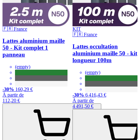
🇫🇷 France
KIT
🇫🇷 France
Lattes aluminium maille
Lattes occultation
50 - Kit complet 1
aluminium maille 50 - kit
panneau
longueur 100m
(empty)
(empty)
-30%
160,29 €
À partir de
-30%
6 416,43 €
112,20 €
À partir de
4 491,50 €