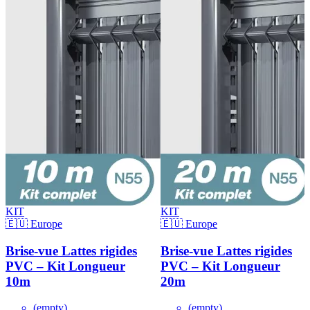
KIT
KIT
🇪🇺 Europe
🇪🇺 Europe
Brise-vue Lattes rigides
Brise-vue Lattes rigides
PVC – Kit Longueur
PVC – Kit Longueur
10m
20m
(empty)
(empty)