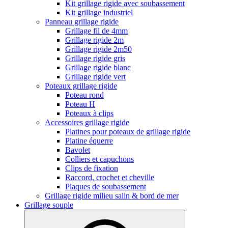
Kit grillage rigide avec soubassement
Kit grillage industriel
Panneau grillage rigide
Grillage fil de 4mm
Grillage rigide 2m
Grillage rigide 2m50
Grillage rigide gris
Grillage rigide blanc
Grillage rigide vert
Poteaux grillage rigide
Poteau rond
Poteau H
Poteaux à clips
Accessoires grillage rigide
Platines pour poteaux de grillage rigide
Platine équerre
Bavolet
Colliers et capuchons
Clips de fixation
Raccord, crochet et cheville
Plaques de soubassement
Grillage rigide milieu salin & bord de mer
Grillage souple