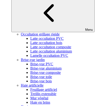
Menu
Occultation grillage rigide
Latte occultation PVC
Latte occultation bois
Latte occultation composite
Latte occultation aluminium
Lamelle occultation PVC
Brise-vue jardin
Brise-vue PVC
Brise-vue aluminium
Brise-vue composite
Brise-vue toile
Brise-vue bois
Haie artificielle
Feuillage artificiel
Treillis extensible
Mur végétal
Haie en brins