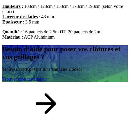
Hauteurs
: 103cm / 123cm / 153cm / 173cm / 193cm (selon votre
choix)
Largeur des lattes
: 48 mm
Epaisseur
: 3.5 mm
Quantité
: 16 paquets de 2.5m
OU
20 paquets de 2m
Matériau
: ACP Aluminium
Besoin d’aide
pour poser vos clôtures et
vos grillages ?
Trouvez votre poseur sur l’annuaire Bodeor
Trouver mon installateur