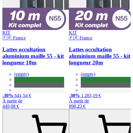
KIT
KIT
🇫🇷 France
🇫🇷 France
Lattes occultation
Lattes occultation
aluminium maille 55 - kit
aluminium maille 55 - kit
longueur 10m
longueur 20m
(empty)
(empty)
-30%
641,54 €
-30%
1 283,19 €
À partir de
À partir de
449,08 €
898,23 €