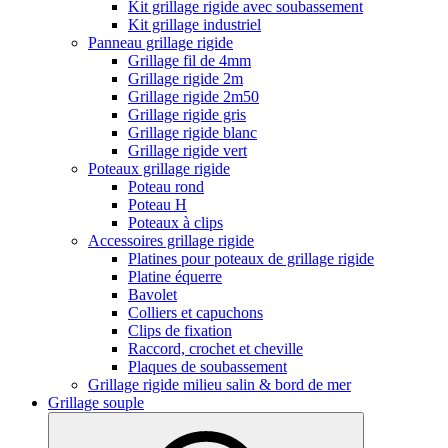
Kit grillage rigide avec soubassement
Kit grillage industriel
Panneau grillage rigide
Grillage fil de 4mm
Grillage rigide 2m
Grillage rigide 2m50
Grillage rigide gris
Grillage rigide blanc
Grillage rigide vert
Poteaux grillage rigide
Poteau rond
Poteau H
Poteaux à clips
Accessoires grillage rigide
Platines pour poteaux de grillage rigide
Platine équerre
Bavolet
Colliers et capuchons
Clips de fixation
Raccord, crochet et cheville
Plaques de soubassement
Grillage rigide milieu salin & bord de mer
Grillage souple