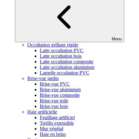
Menu
Occultation grillage rigide
Latte occultation PVC
Latte occultation bois
Latte occultation composite
Latte occultation aluminium
Lamelle occultation PVC
Brise-vue jardin
Brise-vue PVC
Brise-vue aluminium
Brise-vue composite
Brise-vue toile
Brise-vue bois
Haie artificielle
Feuillage artificiel
Treillis extensible
Mur végétal
Haie en brins