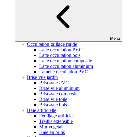
Menu
Occultation grillage rigide
Latte occultation PVC
Latte occultation bois
Latte occultation composite
Latte occultation aluminium
Lamelle occultation PVC
Brise-vue jardin
Brise-vue PVC
Brise-vue aluminium
Brise-vue composite
Brise-vue toile
Brise-vue bois
Haie artificielle
Feuillage artificiel
Treillis extensible
Mur végétal
Haie en brins