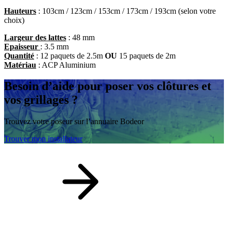
Hauteurs
: 103cm / 123cm / 153cm / 173cm / 193cm (selon votre
choix)
Largeur des lattes
: 48 mm
Epaisseur
: 3.5 mm
Quantité
: 12 paquets de 2.5m
OU
15 paquets de 2m
Matériau
: ACP Aluminium
Besoin d’aide
pour poser vos clôtures et
vos grillages ?
Trouvez votre poseur sur l’annuaire Bodeor
Trouver mon installateur