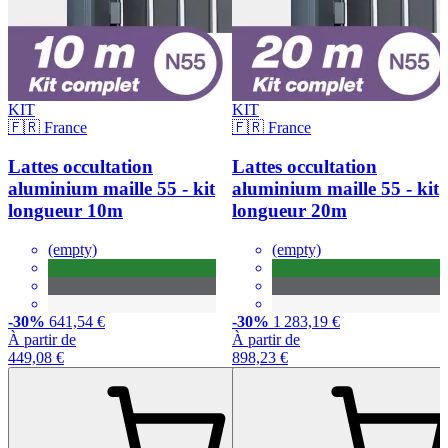
KIT
KIT
🇫🇷 France
🇫🇷 France
Lattes occultation
Lattes occultation
aluminium maille 55 - kit
aluminium maille 55 - kit
longueur 10m
longueur 20m
(empty)
(empty)
-30%
641,54 €
-30%
1 283,19 €
À partir de
À partir de
449,08 €
898,23 €