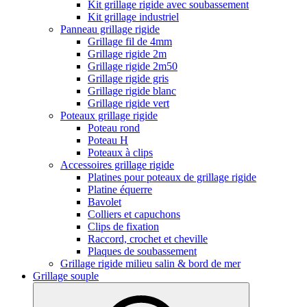
Kit grillage rigide avec soubassement
Kit grillage industriel
Panneau grillage rigide
Grillage fil de 4mm
Grillage rigide 2m
Grillage rigide 2m50
Grillage rigide gris
Grillage rigide blanc
Grillage rigide vert
Poteaux grillage rigide
Poteau rond
Poteau H
Poteaux à clips
Accessoires grillage rigide
Platines pour poteaux de grillage rigide
Platine équerre
Bavolet
Colliers et capuchons
Clips de fixation
Raccord, crochet et cheville
Plaques de soubassement
Grillage rigide milieu salin & bord de mer
Grillage souple