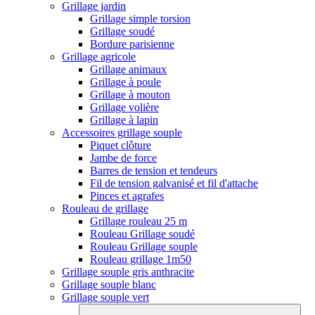
Grillage jardin
Grillage simple torsion
Grillage soudé
Bordure parisienne
Grillage agricole
Grillage animaux
Grillage à poule
Grillage à mouton
Grillage volière
Grillage à lapin
Accessoires grillage souple
Piquet clôture
Jambe de force
Barres de tension et tendeurs
Fil de tension galvanisé et fil d'attache
Pinces et agrafes
Rouleau de grillage
Grillage rouleau 25 m
Rouleau Grillage soudé
Rouleau Grillage souple
Rouleau grillage 1m50
Grillage souple gris anthracite
Grillage souple blanc
Grillage souple vert