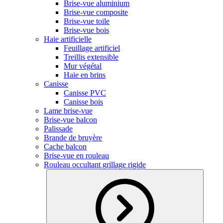
Brise-vue aluminium
Brise-vue composite
Brise-vue toile
Brise-vue bois
Haie artificielle
Feuillage artificiel
Treillis extensible
Mur végétal
Haie en brins
Canisse
Canisse PVC
Canisse bois
Lame brise-vue
Brise-vue balcon
Palissade
Brande de bruyère
Cache balcon
Brise-vue en rouleau
Rouleau occultant grillage rigide