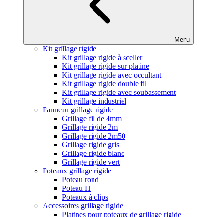
Menu
Kit grillage rigide
Kit grillage rigide à sceller
Kit grillage rigide sur platine
Kit grillage rigide avec occultant
Kit grillage rigide double fil
Kit grillage rigide avec soubassement
Kit grillage industriel
Panneau grillage rigide
Grillage fil de 4mm
Grillage rigide 2m
Grillage rigide 2m50
Grillage rigide gris
Grillage rigide blanc
Grillage rigide vert
Poteaux grillage rigide
Poteau rond
Poteau H
Poteaux à clips
Accessoires grillage rigide
Platines pour poteaux de grillage rigide