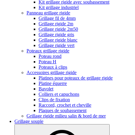
Kit grillage rigide avec soubassement
Kit grillage industriel
Panneau grillage rigide
Grillage fil de 4mm
Grillage rigide 2m
Grillage rigide 2m50
Grillage rigide gris
Grillage rigide blanc
Grillage rigide vert
Poteaux grillage rigide
Poteau rond
Poteau H
Poteaux à clips
Accessoires grillage rigide
Platines pour poteaux de grillage rigide
Platine équerre
Bavolet
Colliers et capuchons
Clips de fixation
Raccord, crochet et cheville
Plaques de soubassement
Grillage rigide milieu salin & bord de mer
Grillage souple