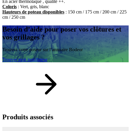
En acier thermolaqué , qualité ++.
Coloris
: Vert, gris, blanc
Hauteurs de poteau disponibles
: 150 cm / 175 cm / 200 cm / 225
cm / 250 cm
Besoin d’aide
pour poser vos clôtures et
vos grillages ?
Trouvez votre poseur sur l’annuaire Bodeor
Trouver mon installateur
Produits
associés