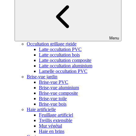
Menu
Occultation grillage rigide
Latte occultation PVC
Latte occultation bois
Latte occultation composite
Latte occultation aluminium
Lamelle occultation PVC
Brise-vue jardin
Brise-vue PVC
Brise-vue aluminium
Brise-vue composite
Brise-vue toile
Brise-vue bois
Haie artificielle
Feuillage artificiel
Treillis extensible
Mur végétal
Haie en brins