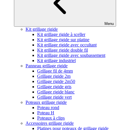
Menu
Kit grillage rigide
Kit grillage rigide à sceller
Kit grillage rigide sur platine
Kit grillage rigide avec occultant
Kit grillage rigide double fil
Kit grillage rigide avec soubassement
Kit grillage industriel
Panneau grillage rigide
Grillage fil de 4mm
Grillage rigide 2m
Grillage rigide 2m50
Grillage rigide gris
Grillage rigide blanc
Grillage rigide vert
Poteaux grillage rigide
Poteau rond
Poteau H
Poteaux à clips
Accessoires grillage rigide
Platines pour poteaux de grillage rigide