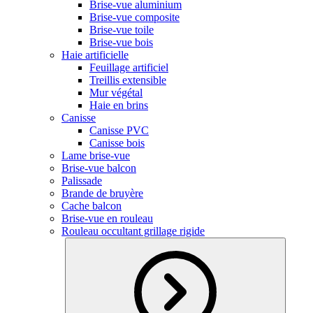
Brise-vue aluminium
Brise-vue composite
Brise-vue toile
Brise-vue bois
Haie artificielle
Feuillage artificiel
Treillis extensible
Mur végétal
Haie en brins
Canisse
Canisse PVC
Canisse bois
Lame brise-vue
Brise-vue balcon
Palissade
Brande de bruyère
Cache balcon
Brise-vue en rouleau
Rouleau occultant grillage rigide