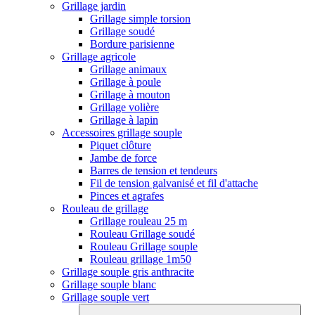
Grillage jardin
Grillage simple torsion
Grillage soudé
Bordure parisienne
Grillage agricole
Grillage animaux
Grillage à poule
Grillage à mouton
Grillage volière
Grillage à lapin
Accessoires grillage souple
Piquet clôture
Jambe de force
Barres de tension et tendeurs
Fil de tension galvanisé et fil d'attache
Pinces et agrafes
Rouleau de grillage
Grillage rouleau 25 m
Rouleau Grillage soudé
Rouleau Grillage souple
Rouleau grillage 1m50
Grillage souple gris anthracite
Grillage souple blanc
Grillage souple vert