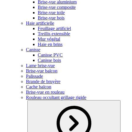
Brise-vue aluminium
Brise-vue composite
Brise-vue toile
Brise-vue bois
Haie artificielle
Feuillage artificiel
Treillis extensible
Mur végétal
Haie en brins
Canisse
Canisse PVC
Canisse bois
Lame brise-vue
Brise-vue balcon
Palissade
Brande de bruyère
Cache balcon
Brise-vue en rouleau
Rouleau occultant grillage rigide