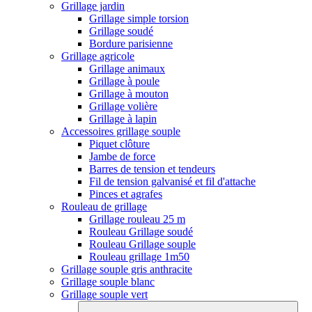
Grillage jardin
Grillage simple torsion
Grillage soudé
Bordure parisienne
Grillage agricole
Grillage animaux
Grillage à poule
Grillage à mouton
Grillage volière
Grillage à lapin
Accessoires grillage souple
Piquet clôture
Jambe de force
Barres de tension et tendeurs
Fil de tension galvanisé et fil d'attache
Pinces et agrafes
Rouleau de grillage
Grillage rouleau 25 m
Rouleau Grillage soudé
Rouleau Grillage souple
Rouleau grillage 1m50
Grillage souple gris anthracite
Grillage souple blanc
Grillage souple vert