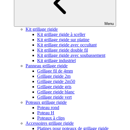
Menu
Kit grillage rigide
Kit grillage rigide à sceller
Kit grillage rigide sur platine
Kit grillage rigide avec occultant
Kit grillage rigide double fil
Kit grillage rigide avec soubassement
Kit grillage industriel
Panneau grillage rigide
Grillage fil de 4mm
Grillage rigide 2m
Grillage rigide 2m50
Grillage rigide gris
Grillage rigide blanc
Grillage rigide vert
Poteaux grillage rigide
Poteau rond
Poteau H
Poteaux à clips
Accessoires grillage rigide
Platines pour poteaux de grillage rigide