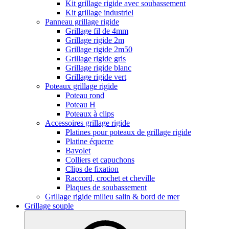
Kit grillage rigide avec soubassement
Kit grillage industriel
Panneau grillage rigide
Grillage fil de 4mm
Grillage rigide 2m
Grillage rigide 2m50
Grillage rigide gris
Grillage rigide blanc
Grillage rigide vert
Poteaux grillage rigide
Poteau rond
Poteau H
Poteaux à clips
Accessoires grillage rigide
Platines pour poteaux de grillage rigide
Platine équerre
Bavolet
Colliers et capuchons
Clips de fixation
Raccord, crochet et cheville
Plaques de soubassement
Grillage rigide milieu salin & bord de mer
Grillage souple