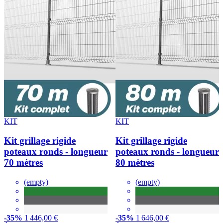
KIT
KIT
Kit grillage rigide
Kit grillage rigide
poteaux ronds - longueur
poteaux ronds - longueur
70 mètres
80 mètres
(empty)
(empty)
-35%
1 446,00 €
-35%
1 646,00 €