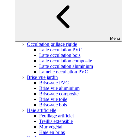
Menu
Occultation grillage rigide
Latte occultation PVC
Latte occultation bois
Latte occultation composite
Latte occultation aluminium
Lamelle occultation PVC
Brise-vue jardin
Brise-vue PVC
Brise-vue aluminium
Brise-vue composite
Brise-vue toile
Brise-vue bois
Haie artificielle
Feuillage artificiel
Treillis extensible
Mur végétal
Haie en brins