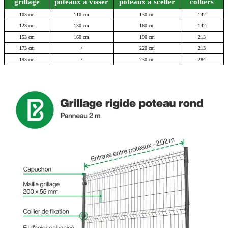
grillage
poteaux a visser
poteaux a sceller
colliers
103 cm
110 cm
130 cm
142
123 cm
130 cm
160 cm
142
153 cm
160 cm
190 cm
213
173 cm
/
220 cm
213
193 cm
/
230 cm
284