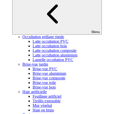
Menu
Occultation grillage rigide
Latte occultation PVC
Latte occultation bois
Latte occultation composite
Latte occultation aluminium
Lamelle occultation PVC
Brise-vue jardin
Brise-vue PVC
Brise-vue aluminium
Brise-vue composite
Brise-vue toile
Brise-vue bois
Haie artificielle
Feuillage artificiel
Treillis extensible
Mur végétal
Haie en brins