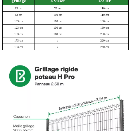
grillage
a visser
sceller
63 cm
70 cm
110 cm
83 cm
110 cm
110 cm
103 cm
110 cm
130 cm
123 cm
130 cm
160 cm
153 cm
160 cm
200 cm
173 cm
/
220 cm
193 cm
/
240 cm