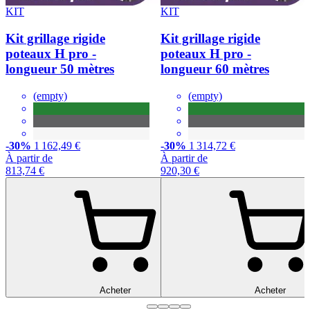
KIT
KIT
Kit grillage rigide
Kit grillage rigide
poteaux H pro -
poteaux H pro -
longueur 50 mètres
longueur 60 mètres
(empty)
(empty)
-30%
1 162,49 €
-30%
1 314,72 €
À partir de
À partir de
813,74 €
920,30 €
Acheter
Acheter