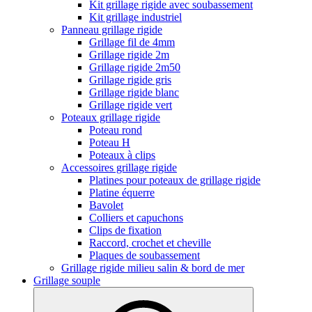
Kit grillage rigide avec soubassement
Kit grillage industriel
Panneau grillage rigide
Grillage fil de 4mm
Grillage rigide 2m
Grillage rigide 2m50
Grillage rigide gris
Grillage rigide blanc
Grillage rigide vert
Poteaux grillage rigide
Poteau rond
Poteau H
Poteaux à clips
Accessoires grillage rigide
Platines pour poteaux de grillage rigide
Platine équerre
Bavolet
Colliers et capuchons
Clips de fixation
Raccord, crochet et cheville
Plaques de soubassement
Grillage rigide milieu salin & bord de mer
Grillage souple