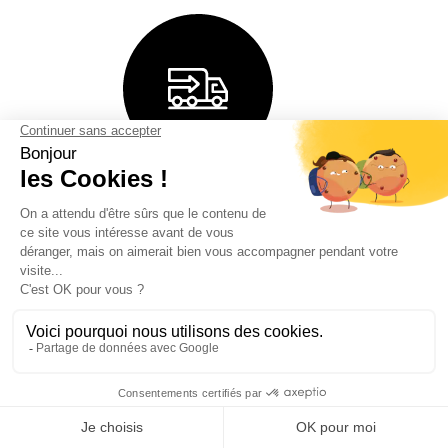
Livraison professionnelle
Bodeor assure une livraison sécurisée et professionnelle,
déchargement inclu.