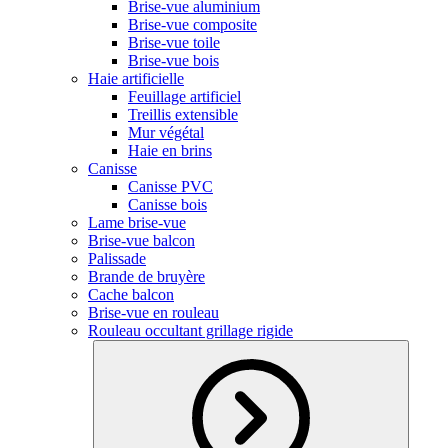
Brise-vue aluminium
Brise-vue composite
Brise-vue toile
Brise-vue bois
Haie artificielle
Feuillage artificiel
Treillis extensible
Mur végétal
Haie en brins
Canisse
Canisse PVC
Canisse bois
Lame brise-vue
Brise-vue balcon
Palissade
Brande de bruyère
Cache balcon
Brise-vue en rouleau
Rouleau occultant grillage rigide