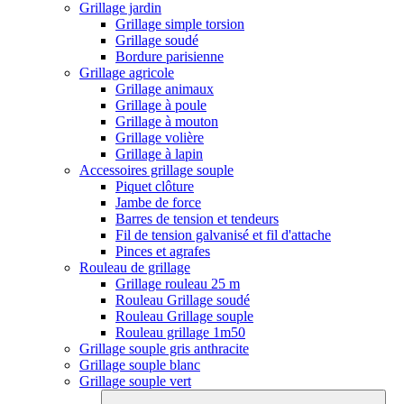
Grillage jardin
Grillage simple torsion
Grillage soudé
Bordure parisienne
Grillage agricole
Grillage animaux
Grillage à poule
Grillage à mouton
Grillage volière
Grillage à lapin
Accessoires grillage souple
Piquet clôture
Jambe de force
Barres de tension et tendeurs
Fil de tension galvanisé et fil d'attache
Pinces et agrafes
Rouleau de grillage
Grillage rouleau 25 m
Rouleau Grillage soudé
Rouleau Grillage souple
Rouleau grillage 1m50
Grillage souple gris anthracite
Grillage souple blanc
Grillage souple vert