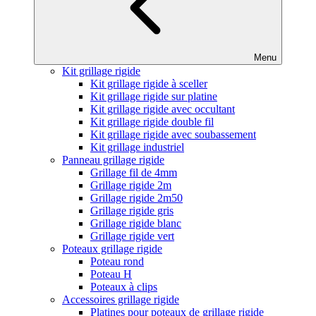
Menu
Kit grillage rigide
Kit grillage rigide à sceller
Kit grillage rigide sur platine
Kit grillage rigide avec occultant
Kit grillage rigide double fil
Kit grillage rigide avec soubassement
Kit grillage industriel
Panneau grillage rigide
Grillage fil de 4mm
Grillage rigide 2m
Grillage rigide 2m50
Grillage rigide gris
Grillage rigide blanc
Grillage rigide vert
Poteaux grillage rigide
Poteau rond
Poteau H
Poteaux à clips
Accessoires grillage rigide
Platines pour poteaux de grillage rigide