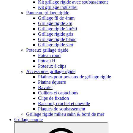
Kit grillage rigide avec soubassement
Kit grillage industriel
Panneau grillage rigide
Grillage fil de 4mm
Grillage rigide 2m
Grillage rigide 2m50
Grillage rigide gris
Grillage rigide blanc
Grillage rigide vert
Poteaux grillage rigide
Poteau rond
Poteau H
Poteaux à clips
Accessoires grillage rigide
Platines pour poteaux de grillage rigide
Platine équerre
Bavolet
Colliers et capuchons
Clips de fixation
Raccord, crochet et cheville
Plaques de soubassement
Grillage rigide milieu salin & bord de mer
Grillage souple