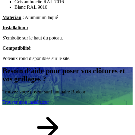
Gris anthracite RAL 7016
Blanc RAL 9010
Matériau
: Aluminium laqué
Installation :
S'emboite sur le haut du poteau.
Compatibilité:
Poteaux rond disponibles sur le site.
Besoin d’aide
pour poser vos clôtures et
vos grillages ?
Trouvez votre poseur sur l’annuaire Bodeor
Trouver mon installateur