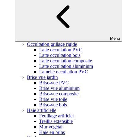
Menu
Occultation grillage rigide
Latte occultation PVC
Latte occultation bois
Latte occultation composite
Latte occultation aluminium
Lamelle occultation PVC
Brise-vue jardin
Brise-vue PVC
Brise-vue aluminium
Brise-vue composite
Brise-vue toile
Brise-vue bois
Haie artificielle
Feuillage artificiel
Treillis extensible
Mur végétal
Haie en brins