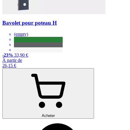
Bavolet pour poteau H
(empty)
-23%
33,90 €
À partir de
26,15 €
Acheter