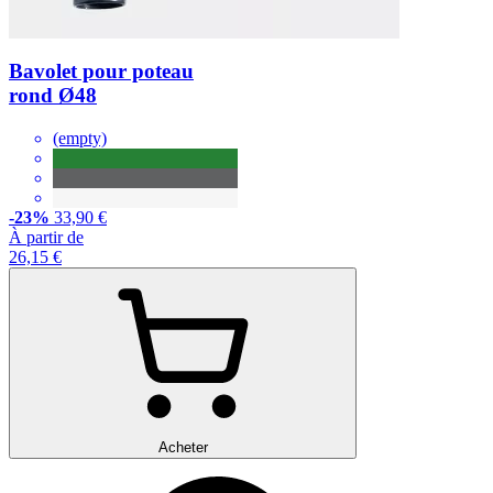
Bavolet pour poteau
rond Ø48
(empty)
-23%
33,90 €
À partir de
26,15 €
Acheter