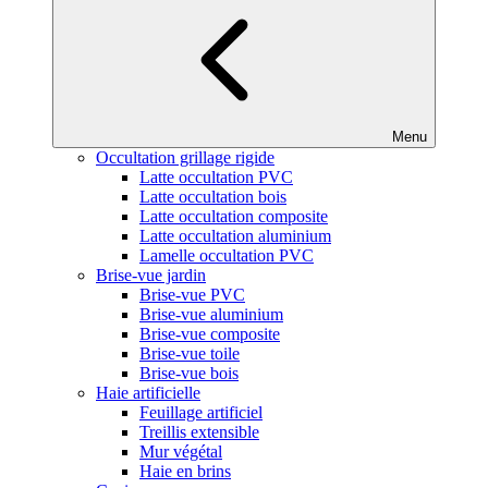
Menu
Occultation grillage rigide
Latte occultation PVC
Latte occultation bois
Latte occultation composite
Latte occultation aluminium
Lamelle occultation PVC
Brise-vue jardin
Brise-vue PVC
Brise-vue aluminium
Brise-vue composite
Brise-vue toile
Brise-vue bois
Haie artificielle
Feuillage artificiel
Treillis extensible
Mur végétal
Haie en brins