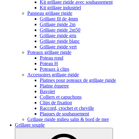
Kit grillage rigide avec soubassement
Kit grillage industriel
Panneau grillage rigide
Grillage fil de 4mm
Grillage rigide 2m
Grillage rigide 2m50
Grillage rigide gris
Grillage rigide blanc
Grillage rigide vert
Poteaux grillage rigide
Poteau rond
Poteau H
Poteaux à clips
Accessoires grillage rigide
Platines pour poteaux de grillage rigide
Platine équerre
Bavolet
Colliers et capuchons
Clips de fixation
Raccord, crochet et cheville
Plaques de soubassement
Grillage rigide milieu salin & bord de mer
Grillage souple