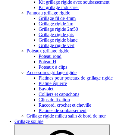
Kit grillage rigide avec soubassement
Kit grillage industriel
Panneau grillage rigide
Grillage fil de 4mm
Grillage rigide 2m
Grillage rigide 2m50
Grillage rigide gris
Grillage rigide blanc
Grillage rigide vert
Poteaux grillage rigide
Poteau rond
Poteau H
Poteaux à clips
Accessoires grillage rigide
Platines pour poteaux de grillage rigide
Platine équerre
Bavolet
Colliers et capuchons
Clips de fixation
Raccord, crochet et cheville
Plaques de soubassement
Grillage rigide milieu salin & bord de mer
Grillage souple