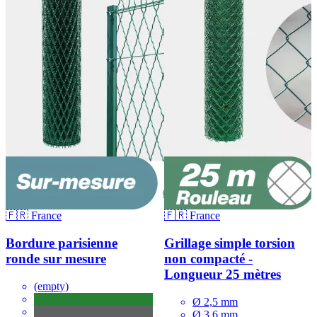
🇫🇷 France
🇫🇷 France
Bordure parisienne
Grillage simple torsion
ronde sur mesure
non compacté -
Longueur 25 mètres
(empty)
Ø 2,5 mm
Ø 3,6 mm