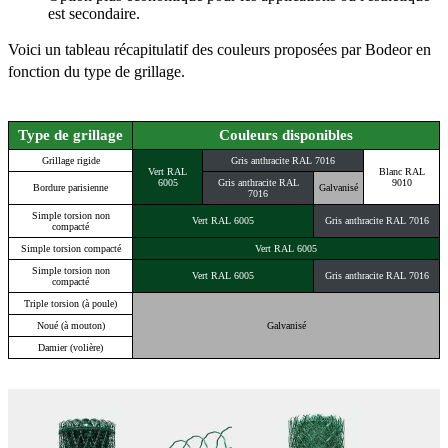
est secondaire.
Voici un tableau récapitulatif des couleurs proposées par Bodeor en
fonction du type de grillage.
Type de grillage
Couleurs disponibles
Grillage rigide
Gris anthracite RAL 7016
Vert RAL
Blanc RAL
6005
Gris anthracite RAL
9010
Bordure parisienne
Galvanisé
7016
Simple torsion non
Vert RAL 6005
Gris anthracite RAL 7016
compacté
Simple torsion compacté
Vert RAL 6005
Simple torsion non
Vert RAL 6005
Gris anthracite RAL 7016
compacté
Triple torsion (à poule)
Noué (à mouton)
Galvanisé
Damier (volière)