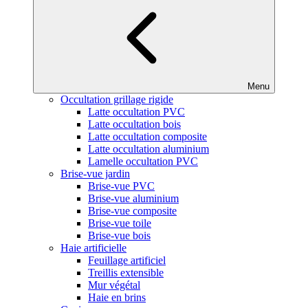
Menu
Occultation grillage rigide
Latte occultation PVC
Latte occultation bois
Latte occultation composite
Latte occultation aluminium
Lamelle occultation PVC
Brise-vue jardin
Brise-vue PVC
Brise-vue aluminium
Brise-vue composite
Brise-vue toile
Brise-vue bois
Haie artificielle
Feuillage artificiel
Treillis extensible
Mur végétal
Haie en brins