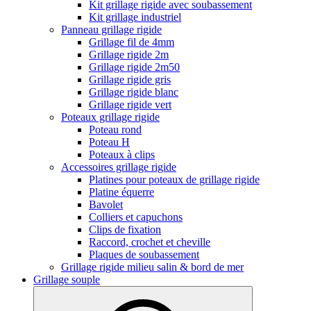
Kit grillage rigide avec soubassement
Kit grillage industriel
Panneau grillage rigide
Grillage fil de 4mm
Grillage rigide 2m
Grillage rigide 2m50
Grillage rigide gris
Grillage rigide blanc
Grillage rigide vert
Poteaux grillage rigide
Poteau rond
Poteau H
Poteaux à clips
Accessoires grillage rigide
Platines pour poteaux de grillage rigide
Platine équerre
Bavolet
Colliers et capuchons
Clips de fixation
Raccord, crochet et cheville
Plaques de soubassement
Grillage rigide milieu salin & bord de mer
Grillage souple