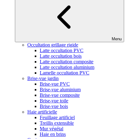
Menu
Occultation grillage rigide
Latte occultation PVC
Latte occultation bois
Latte occultation composite
Latte occultation aluminium
Lamelle occultation PVC
Brise-vue jardin
Brise-vue PVC
Brise-vue aluminium
Brise-vue composite
Brise-vue toile
Brise-vue bois
Haie artificielle
Feuillage artificiel
Treillis extensible
Mur végétal
Haie en brins