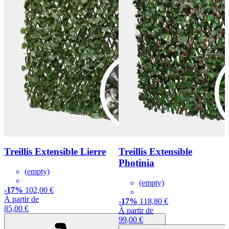
Treillis Extensible Lierre
Treillis Extensible
Photinia
(empty)
(empty)
-17%
102,00 €
À partir de
-17%
118,80 €
85,00 €
À partir de
99,00 €