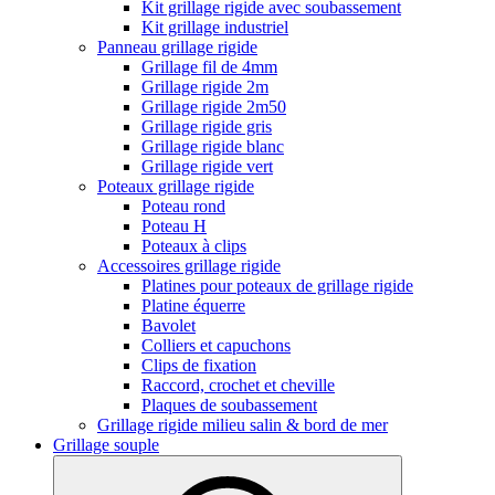
Kit grillage rigide avec soubassement
Kit grillage industriel
Panneau grillage rigide
Grillage fil de 4mm
Grillage rigide 2m
Grillage rigide 2m50
Grillage rigide gris
Grillage rigide blanc
Grillage rigide vert
Poteaux grillage rigide
Poteau rond
Poteau H
Poteaux à clips
Accessoires grillage rigide
Platines pour poteaux de grillage rigide
Platine équerre
Bavolet
Colliers et capuchons
Clips de fixation
Raccord, crochet et cheville
Plaques de soubassement
Grillage rigide milieu salin & bord de mer
Grillage souple