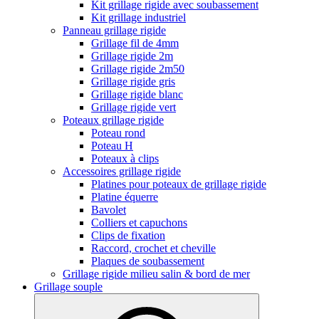
Kit grillage rigide avec soubassement
Kit grillage industriel
Panneau grillage rigide
Grillage fil de 4mm
Grillage rigide 2m
Grillage rigide 2m50
Grillage rigide gris
Grillage rigide blanc
Grillage rigide vert
Poteaux grillage rigide
Poteau rond
Poteau H
Poteaux à clips
Accessoires grillage rigide
Platines pour poteaux de grillage rigide
Platine équerre
Bavolet
Colliers et capuchons
Clips de fixation
Raccord, crochet et cheville
Plaques de soubassement
Grillage rigide milieu salin & bord de mer
Grillage souple