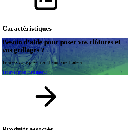
Caractéristiques
Besoin d’aide
pour poser vos clôtures et
vos grillages ?
Trouvez votre poseur sur l’annuaire Bodeor
Trouver mon installateur
Produits
associés