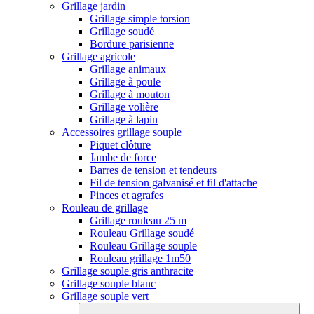
Grillage jardin
Grillage simple torsion
Grillage soudé
Bordure parisienne
Grillage agricole
Grillage animaux
Grillage à poule
Grillage à mouton
Grillage volière
Grillage à lapin
Accessoires grillage souple
Piquet clôture
Jambe de force
Barres de tension et tendeurs
Fil de tension galvanisé et fil d'attache
Pinces et agrafes
Rouleau de grillage
Grillage rouleau 25 m
Rouleau Grillage soudé
Rouleau Grillage souple
Rouleau grillage 1m50
Grillage souple gris anthracite
Grillage souple blanc
Grillage souple vert