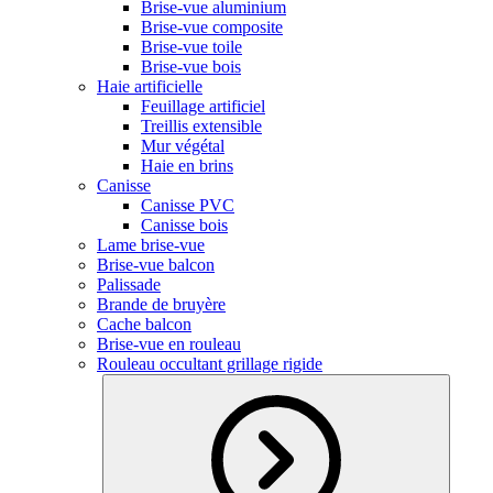
Brise-vue aluminium
Brise-vue composite
Brise-vue toile
Brise-vue bois
Haie artificielle
Feuillage artificiel
Treillis extensible
Mur végétal
Haie en brins
Canisse
Canisse PVC
Canisse bois
Lame brise-vue
Brise-vue balcon
Palissade
Brande de bruyère
Cache balcon
Brise-vue en rouleau
Rouleau occultant grillage rigide