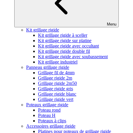
Menu
Kit grillage rigide
Kit grillage rigide à sceller
Kit grillage rigide sur platine
Kit grillage rigide avec occultant
Kit grillage rigide double fil
Kit grillage rigide avec soubassement
Kit grillage industriel
Panneau grillage rigide
Grillage fil de 4mm
Grillage rigide 2m
Grillage rigide 2m50
Grillage rigide gris
Grillage rigide blanc
Grillage rigide vert
Poteaux grillage rigide
Poteau rond
Poteau H
Poteaux à clips
Accessoires grillage rigide
Platines pour poteaux de grillage rigide