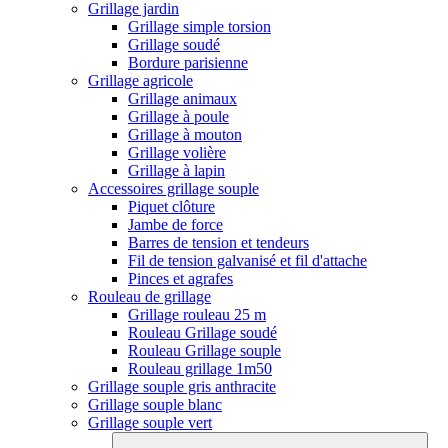
Grillage jardin
Grillage simple torsion
Grillage soudé
Bordure parisienne
Grillage agricole
Grillage animaux
Grillage à poule
Grillage à mouton
Grillage volière
Grillage à lapin
Accessoires grillage souple
Piquet clôture
Jambe de force
Barres de tension et tendeurs
Fil de tension galvanisé et fil d'attache
Pinces et agrafes
Rouleau de grillage
Grillage rouleau 25 m
Rouleau Grillage soudé
Rouleau Grillage souple
Rouleau grillage 1m50
Grillage souple gris anthracite
Grillage souple blanc
Grillage souple vert