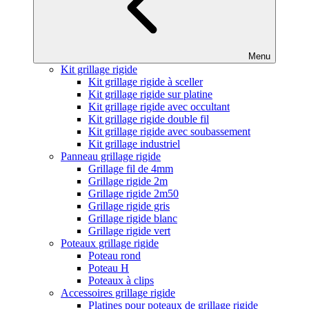
Menu
Kit grillage rigide
Kit grillage rigide à sceller
Kit grillage rigide sur platine
Kit grillage rigide avec occultant
Kit grillage rigide double fil
Kit grillage rigide avec soubassement
Kit grillage industriel
Panneau grillage rigide
Grillage fil de 4mm
Grillage rigide 2m
Grillage rigide 2m50
Grillage rigide gris
Grillage rigide blanc
Grillage rigide vert
Poteaux grillage rigide
Poteau rond
Poteau H
Poteaux à clips
Accessoires grillage rigide
Platines pour poteaux de grillage rigide