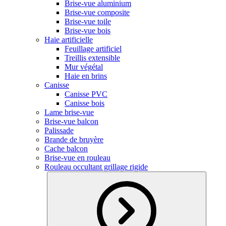
Brise-vue aluminium
Brise-vue composite
Brise-vue toile
Brise-vue bois
Haie artificielle
Feuillage artificiel
Treillis extensible
Mur végétal
Haie en brins
Canisse
Canisse PVC
Canisse bois
Lame brise-vue
Brise-vue balcon
Palissade
Brande de bruyère
Cache balcon
Brise-vue en rouleau
Rouleau occultant grillage rigide