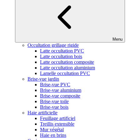
Menu
Occultation grillage rigide
Latte occultation PVC
Latte occultation bois
Latte occultation composite
Latte occultation aluminium
Lamelle occultation PVC
Brise-vue jardin
Brise-vue PVC
Brise-vue aluminium
Brise-vue composite
Brise-vue toile
Brise-vue bois
Haie artificielle
Feuillage artificiel
Treillis extensible
Mur végétal
Haie en brins