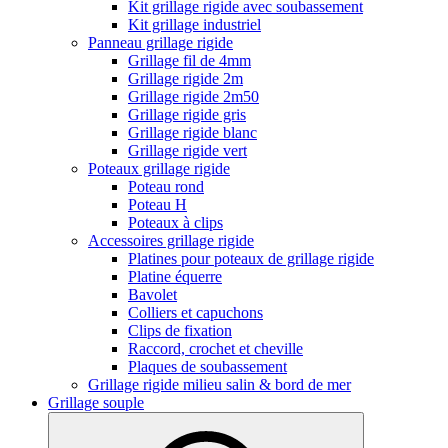
Kit grillage rigide avec soubassement
Kit grillage industriel
Panneau grillage rigide
Grillage fil de 4mm
Grillage rigide 2m
Grillage rigide 2m50
Grillage rigide gris
Grillage rigide blanc
Grillage rigide vert
Poteaux grillage rigide
Poteau rond
Poteau H
Poteaux à clips
Accessoires grillage rigide
Platines pour poteaux de grillage rigide
Platine équerre
Bavolet
Colliers et capuchons
Clips de fixation
Raccord, crochet et cheville
Plaques de soubassement
Grillage rigide milieu salin & bord de mer
Grillage souple