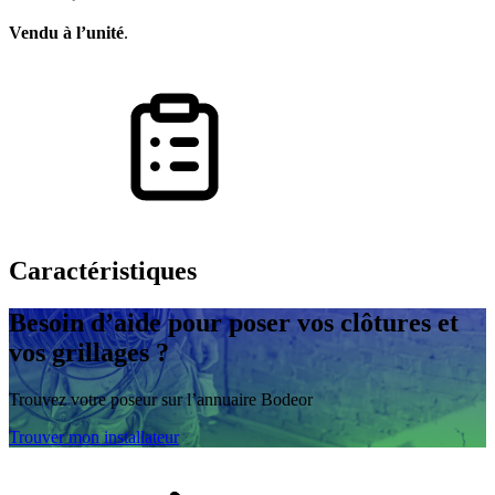
Vendu à l’unité
.
Caractéristiques
Besoin d’aide
pour poser vos clôtures et
vos grillages ?
Trouvez votre poseur sur l’annuaire Bodeor
Trouver mon installateur