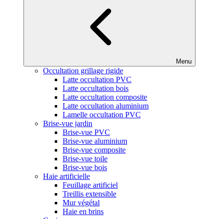
Menu
Occultation grillage rigide
Latte occultation PVC
Latte occultation bois
Latte occultation composite
Latte occultation aluminium
Lamelle occultation PVC
Brise-vue jardin
Brise-vue PVC
Brise-vue aluminium
Brise-vue composite
Brise-vue toile
Brise-vue bois
Haie artificielle
Feuillage artificiel
Treillis extensible
Mur végétal
Haie en brins