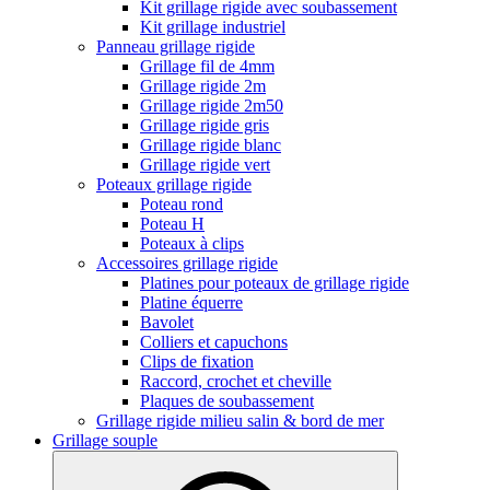
Kit grillage rigide avec soubassement
Kit grillage industriel
Panneau grillage rigide
Grillage fil de 4mm
Grillage rigide 2m
Grillage rigide 2m50
Grillage rigide gris
Grillage rigide blanc
Grillage rigide vert
Poteaux grillage rigide
Poteau rond
Poteau H
Poteaux à clips
Accessoires grillage rigide
Platines pour poteaux de grillage rigide
Platine équerre
Bavolet
Colliers et capuchons
Clips de fixation
Raccord, crochet et cheville
Plaques de soubassement
Grillage rigide milieu salin & bord de mer
Grillage souple