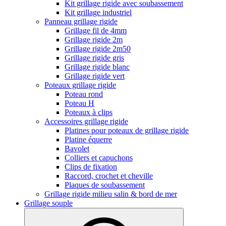
Kit grillage rigide avec soubassement
Kit grillage industriel
Panneau grillage rigide
Grillage fil de 4mm
Grillage rigide 2m
Grillage rigide 2m50
Grillage rigide gris
Grillage rigide blanc
Grillage rigide vert
Poteaux grillage rigide
Poteau rond
Poteau H
Poteaux à clips
Accessoires grillage rigide
Platines pour poteaux de grillage rigide
Platine équerre
Bavolet
Colliers et capuchons
Clips de fixation
Raccord, crochet et cheville
Plaques de soubassement
Grillage rigide milieu salin & bord de mer
Grillage souple