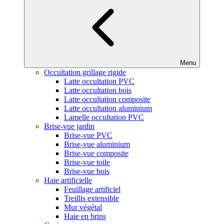
Menu
Occultation grillage rigide
Latte occultation PVC
Latte occultation bois
Latte occultation composite
Latte occultation aluminium
Lamelle occultation PVC
Brise-vue jardin
Brise-vue PVC
Brise-vue aluminium
Brise-vue composite
Brise-vue toile
Brise-vue bois
Haie artificielle
Feuillage artificiel
Treillis extensible
Mur végétal
Haie en brins