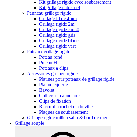
Kit grillage rigide avec soubassement
Kit grillage industriel
Panneau grillage rigide
Grillage fil de 4mm
Grillage rigide 2m
Grillage rigide 2m50
Grillage rigide gris
Grillage rigide blanc
Grillage rigide vert
Poteaux grillage rigide
Poteau rond
Poteau H
Poteaux à clips
Accessoires grillage rigide
Platines pour poteaux de grillage rigide
Platine équerre
Bavolet
Colliers et capuchons
Clips de fixation
Raccord, crochet et cheville
Plaques de soubassement
Grillage rigide milieu salin & bord de mer
Grillage souple