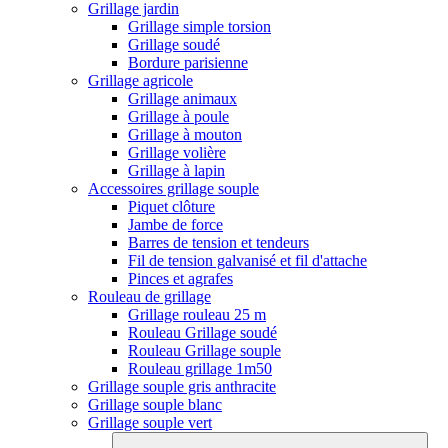
Grillage jardin
Grillage simple torsion
Grillage soudé
Bordure parisienne
Grillage agricole
Grillage animaux
Grillage à poule
Grillage à mouton
Grillage volière
Grillage à lapin
Accessoires grillage souple
Piquet clôture
Jambe de force
Barres de tension et tendeurs
Fil de tension galvanisé et fil d'attache
Pinces et agrafes
Rouleau de grillage
Grillage rouleau 25 m
Rouleau Grillage soudé
Rouleau Grillage souple
Rouleau grillage 1m50
Grillage souple gris anthracite
Grillage souple blanc
Grillage souple vert