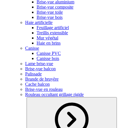
Brise-vue aluminium
Brise-vue composite
Brise-vue toile
Brise-vue bois
Haie artificielle
Feuillage artificiel
Treillis extensible
Mur végétal
Haie en brins
Canisse
Canisse PVC
Canisse bois
Lame brise-vue
Brise-vue balcon
Palissade
Brande de bruyère
Cache balcon
Brise-vue en rouleau
Rouleau occultant grillage rigide