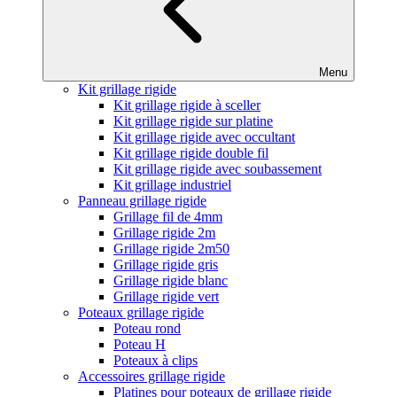
Menu
Kit grillage rigide
Kit grillage rigide à sceller
Kit grillage rigide sur platine
Kit grillage rigide avec occultant
Kit grillage rigide double fil
Kit grillage rigide avec soubassement
Kit grillage industriel
Panneau grillage rigide
Grillage fil de 4mm
Grillage rigide 2m
Grillage rigide 2m50
Grillage rigide gris
Grillage rigide blanc
Grillage rigide vert
Poteaux grillage rigide
Poteau rond
Poteau H
Poteaux à clips
Accessoires grillage rigide
Platines pour poteaux de grillage rigide