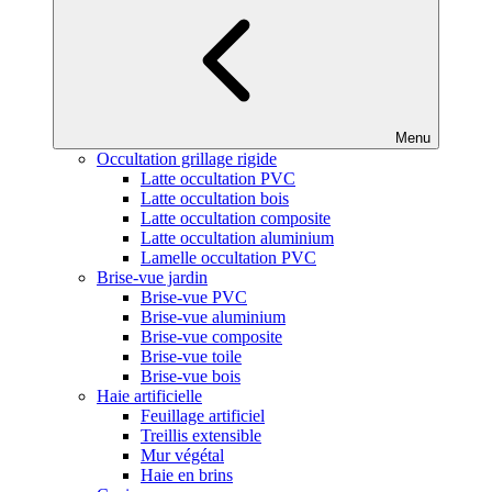
Menu
Occultation grillage rigide
Latte occultation PVC
Latte occultation bois
Latte occultation composite
Latte occultation aluminium
Lamelle occultation PVC
Brise-vue jardin
Brise-vue PVC
Brise-vue aluminium
Brise-vue composite
Brise-vue toile
Brise-vue bois
Haie artificielle
Feuillage artificiel
Treillis extensible
Mur végétal
Haie en brins