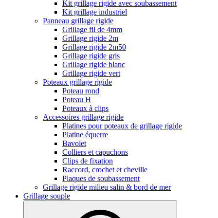
Kit grillage rigide avec soubassement
Kit grillage industriel
Panneau grillage rigide
Grillage fil de 4mm
Grillage rigide 2m
Grillage rigide 2m50
Grillage rigide gris
Grillage rigide blanc
Grillage rigide vert
Poteaux grillage rigide
Poteau rond
Poteau H
Poteaux à clips
Accessoires grillage rigide
Platines pour poteaux de grillage rigide
Platine équerre
Bavolet
Colliers et capuchons
Clips de fixation
Raccord, crochet et cheville
Plaques de soubassement
Grillage rigide milieu salin & bord de mer
Grillage souple