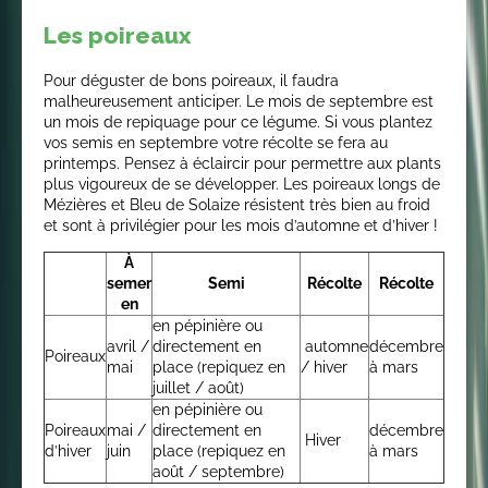
Les poireaux
Pour déguster de bons poireaux, il faudra
malheureusement anticiper. Le mois de septembre est
un mois de repiquage pour ce légume. Si vous plantez
vos semis en septembre votre récolte se fera au
printemps. Pensez à éclaircir pour permettre aux plants
plus vigoureux de se développer. Les poireaux longs de
Mézières et Bleu de Solaize résistent très bien au froid
et sont à privilégier pour les mois d’automne et d’hiver !
À
semer
Semi
Récolte
Récolte
en
en pépinière ou
avril /
directement en
automne
décembre
Poireaux
mai
place (repiquez en
/ hiver
à mars
juillet / août)
en pépinière ou
Poireaux
mai /
directement en
décembre
Hiver
d’hiver
juin
place (repiquez en
à mars
août / septembre)