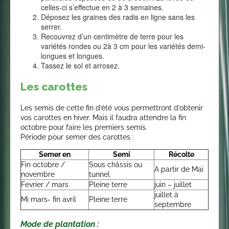
celles-ci s’effectue en 2 à 3 semaines.
Déposez les graines des radis en ligne sans les
serrer.
Recouvrez d’un centimètre de terre pour les
variétés rondes ou 2à 3 cm pour les variétés demi-
longues et longues.
Tassez le sol et arrosez.
Les carottes
Les semis de cette fin d’été vous permettront d’obtenir
vos carottes en hiver. Mais il faudra attendre la fin
octobre pour faire les premiers semis.
Période pour semer des carottes :
Semer en
Semi
Récolte
Fin octobre /
Sous châssis ou
A partir de Mai
novembre
tunnel
Fevrier / mars
Pleine terre
juin – juillet
juillet à
Mi mars- fin avril
Pleine terre
septembre
Mode de plantation :