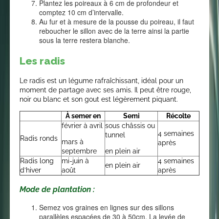
Plantez les poireaux à 6 cm de profondeur et
comptez 10 cm d’intervalle.
Au fur et à mesure de la pousse du poireau, il faut
reboucher le sillon avec de la terre ainsi la partie
sous la terre restera blanche.
Les radis
Le radis est un légume rafraîchissant, idéal pour un
moment de partage avec ses amis. Il peut être rouge,
noir ou blanc et son gout est légèrement piquant.
À semer en
Semi
Récolte
février à avril
sous châssis ou
4 semaines
tunnel
Radis ronds
mars à
après
septembre
en plein air
Radis long
mi-juin à
4 semaines
en plein air
d’hiver
août
après
Mode de plantation :
Semez vos graines en lignes sur des sillons
parallèles espacées de 30 à 50cm. La levée de