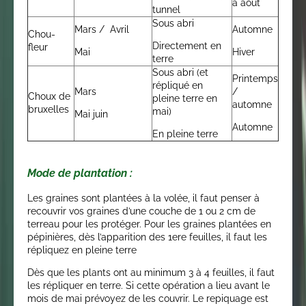
à
août
tunnel
Sous abri
Mars / Avril
Automne
Chou-
Directement en
fleur
Mai
Hiver
terre
Sous abri (et
Printemps
répliqué en
Mars
/
Choux de
pleine terre en
automne
bruxelles
mai)
Mai juin
Automne
En pleine terre
Mode de plantation :
Les graines sont plantées à la volée, il faut penser à
recouvrir vos graines d’une couche de 1 ou 2 cm de
terreau pour les protéger. Pour les graines plantées en
pépinières, dès l’apparition des 1ere feuilles, il faut les
répliquez en pleine terre
Dès que les plants ont au minimum 3 à 4 feuilles, il faut
les répliquer en terre. Si cette opération a lieu avant le
mois de mai prévoyez de les couvrir. Le repiquage est