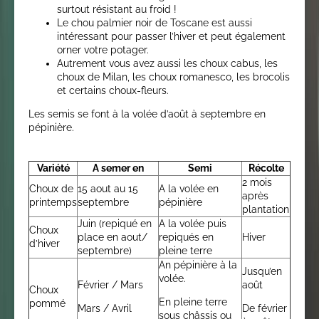
surtout résistant au froid !
Le chou palmier noir de Toscane est aussi
intéressant pour passer l’hiver et peut également
orner votre potager.
Autrement vous avez aussi les choux cabus, les
choux de Milan, les choux romanesco, les brocolis
et certains choux-fleurs.
Les semis se font à la volée d’août à septembre en
pépinière.
Variété
A semer en
Semi
Récolte
2 mois
Choux de
15 aout au 15
A la volée en
après
printemps
septembre
pépinière
plantation
Juin (repiqué en
A la volée puis
Choux
place en aout/
repiqués en
Hiver
d’hiver
septembre)
pleine terre
An pépinière à la
Jusqu’en
volée.
Février / Mars
août
Choux
En pleine terre
pommé
Mars / Avril
De février
sous châssis ou