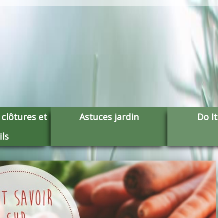
lôtures et
Astuces jardin
Do It
ils