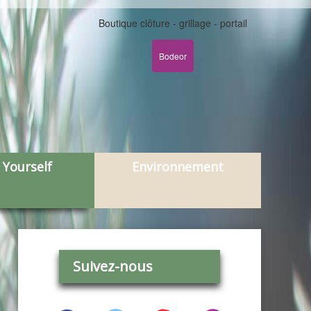
Boutique clôture - grillage - portail
Bodeor
 Yourself
Environnement
Suivez-nous