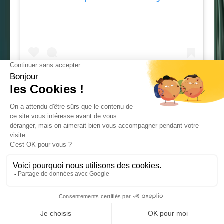
Une publication partagée par Urban Jungle Bloggers™ (@urbanjungleblog)
CONTEXTE
Conformément à son activité de vente en ligne de
clôtures, de grillages et de portails qu’elle réalise au
travers de ses sites
https://clotures-grillages.com/
,
l’entreprise Clotures Grillages effectue une veille sur le
rapport qu’entretiennent les Français avec leur extérieur.
MÉTHODOLOGIE