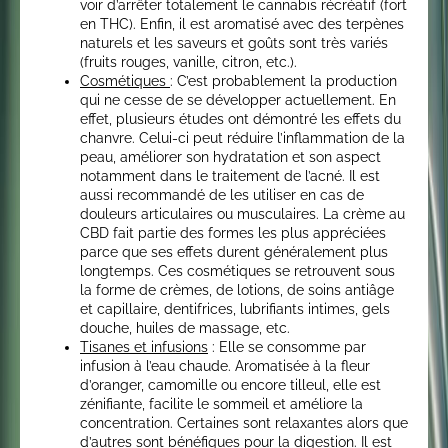
voir d’arrêter totalement le cannabis récréatif (fort
en THC). Enfin, il est aromatisé avec des terpènes
naturels et les saveurs et goûts sont très variés
(fruits rouges, vanille, citron, etc.).
Cosmétiques
: C’est probablement la production
qui ne cesse de se développer actuellement. En
effet, plusieurs études ont démontré les effets du
chanvre. Celui-ci peut réduire l’inflammation de la
peau, améliorer son hydratation et son aspect
notamment dans le traitement de l’acné. Il est
aussi recommandé de les utiliser en cas de
douleurs articulaires ou musculaires. La crème au
CBD fait partie des formes les plus appréciées
parce que ses effets durent généralement plus
longtemps. Ces cosmétiques se retrouvent sous
la forme de crèmes, de lotions, de soins antiâge
et capillaire, dentifrices, lubrifiants intimes, gels
douche, huiles de massage, etc.
Tisanes et infusions
: Elle se consomme par
infusion à l’eau chaude. Aromatisée à la fleur
d’oranger, camomille ou encore tilleul, elle est
zénifiante, facilite le sommeil et améliore la
concentration. Certaines sont relaxantes alors que
d’autres sont bénéfiques pour la digestion. Il est