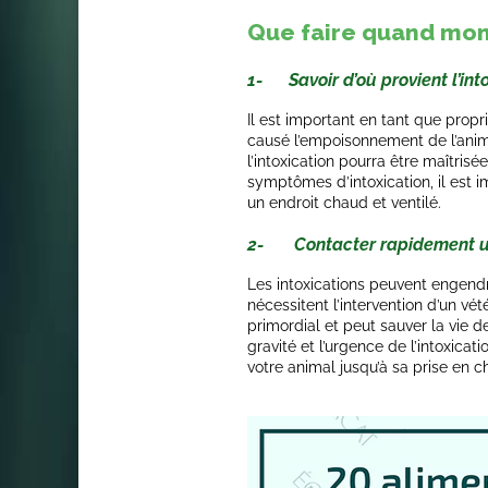
Que faire quand mon 
1- Savoir d’où provient l’into
Il est important en tant que propri
causé l’empoisonnement de l’anim
l’intoxication pourra être maîtris
symptômes d’intoxication, il est i
un endroit chaud et ventilé.
2- Contacter rapidement un
Les intoxications peuvent engend
nécessitent l’intervention d’un vé
primordial et peut sauver la vie d
gravité et l’urgence de l’intoxica
votre animal jusqu’à sa prise en c