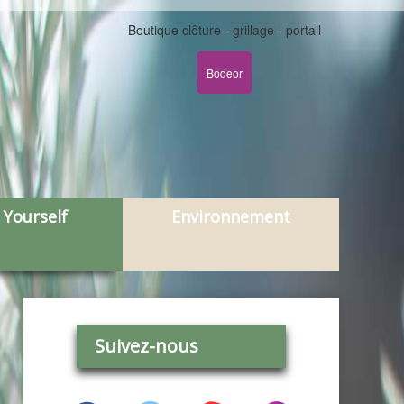
Boutique clôture - grillage - portail
Bodeor
 Yourself
Environnement
Suivez-nous