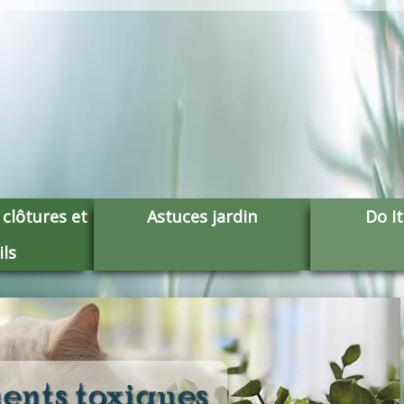
lôtures et
Astuces jardin
Do It
ils