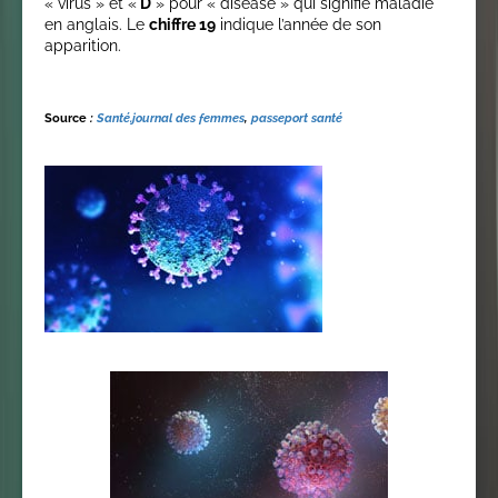
« virus » et «
D
» pour « disease » qui signifie maladie
en anglais. Le
chiffre 19
indique l’année de son
apparition.
Source
:
Santé.journal des femmes
,
passeport santé