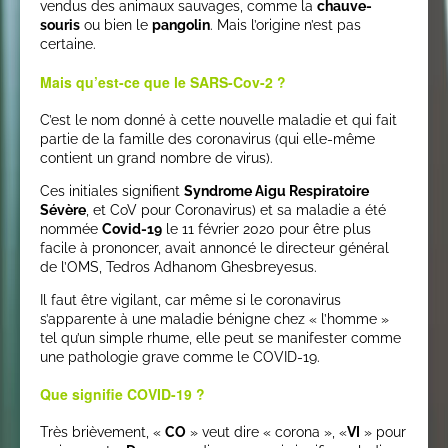
vendus des animaux sauvages, comme la
chauve-
souris
ou bien le
pangolin
. Mais l’origine n’est pas
certaine.
Mais qu’est-ce que le SARS-Cov-2 ?
C’est le nom donné à cette nouvelle maladie et qui fait
partie de la famille des coronavirus (qui elle-même
contient un grand nombre de virus).
Ces initiales signifient
Syndrome Aigu Respiratoire
Sévère
, et CoV pour Coronavirus) et sa maladie a été
nommée
Covid-19
le 11 février 2020 pour être plus
facile à prononcer, avait annoncé le directeur général
de l’OMS, Tedros Adhanom Ghesbreyesus.
Il faut être vigilant, car même si le coronavirus
s’apparente à une maladie bénigne chez « l’homme »
tel qu’un simple rhume, elle peut se manifester comme
une pathologie grave comme le COVID-19.
Que signifie COVID-19 ?
Très brièvement, «
CO
» veut dire « corona », «
VI
» pour