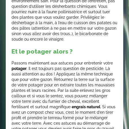
environnement sain. Pour la question de l’entretien, pas
question d’utiliser les désherbants chimiques. Vous
pourriez nuire à la faune pollinisatrice et surtout tuer
des plantes que vous voulez garder. Privilégiez le
désherbage à la main, à l’eau de cuisson des patates ou
des pâtes (attention à ne pas en mettre sur votre gazon
sinon vous allez avoir des trous…), le bicarbonate de
soude ou encore le vinaigre.
Et le potager alors ?
Passons maintenant aux astuces pour entretenir votre
potager
. Il est toujours pas question de pesticide. Là
aussi attention au dos ! Appliquez la même technique
que pour votre gazon. Retournez la terre sur la surface
de votre potager pour en extraire toutes les mauvaises
plantes et leurs racines. Par la suite enlevez les gros
cailloux et si vous le sentez, vous pouvez mélanger
votre terre avec du fumier de cheval, excellent
fertilisant et surtout magnifique
engrais naturel
. Si vous
avez un compost chez vous, c’est le moment d’en tirer
profit et prendre le terreau formé pour le mélanger
avec votre terre. Avec ces astuces au démarrage de
votre potager vous devriez avoir faire le gros du travail.