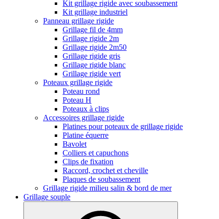
Kit grillage rigide avec soubassement
Kit grillage industriel
Panneau grillage rigide
Grillage fil de 4mm
Grillage rigide 2m
Grillage rigide 2m50
Grillage rigide gris
Grillage rigide blanc
Grillage rigide vert
Poteaux grillage rigide
Poteau rond
Poteau H
Poteaux à clips
Accessoires grillage rigide
Platines pour poteaux de grillage rigide
Platine équerre
Bavolet
Colliers et capuchons
Clips de fixation
Raccord, crochet et cheville
Plaques de soubassement
Grillage rigide milieu salin & bord de mer
Grillage souple