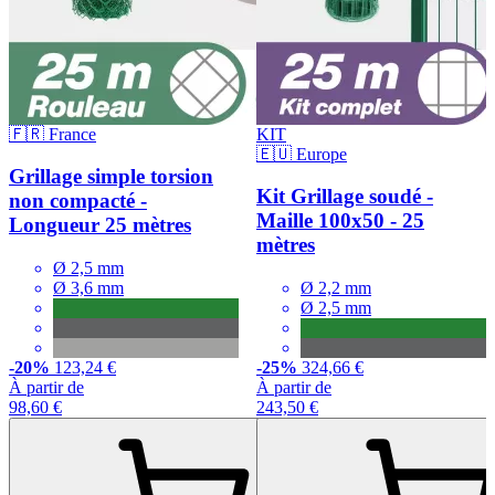
🇫🇷 France
KIT
🇪🇺 Europe
Grillage simple torsion
Kit Grillage soudé -
non compacté -
Maille 100x50 - 25
Longueur 25 mètres
mètres
Ø 2,5 mm
Ø 3,6 mm
Ø 2,2 mm
Ø 2,5 mm
-20%
123,24 €
-25%
324,66 €
À partir de
À partir de
98,60 €
243,50 €