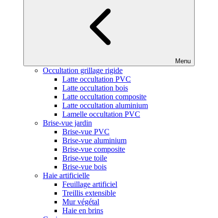
Menu
Occultation grillage rigide
Latte occultation PVC
Latte occultation bois
Latte occultation composite
Latte occultation aluminium
Lamelle occultation PVC
Brise-vue jardin
Brise-vue PVC
Brise-vue aluminium
Brise-vue composite
Brise-vue toile
Brise-vue bois
Haie artificielle
Feuillage artificiel
Treillis extensible
Mur végétal
Haie en brins