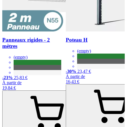
Panneaux rigides - 2
Poteau H
mètres
(empty)
(empty)
-30%
23,47 €
À partir de
-23%
25,83 €
16,43 €
À partir de
19,84 €